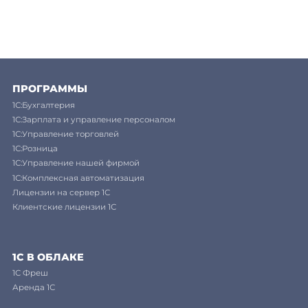
ПРОГРАММЫ
1С:Бухгалтерия
1С:Зарплата и управление персоналом
1С:Управление торговлей
1С:Розница
1С:Управление нашей фирмой
1С:Комплексная автоматизация
Лицензии на сервер 1С
Клиентские лицензии 1С
1С В ОБЛАКЕ
1C Фреш
Аренда 1С